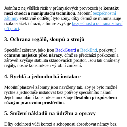
Jedním z největších rizik v průmyslových provozech je
kontakt
mezi chodci a manipulační technikou
. Mobilní
bezpečnostní
zábrany
efektivně oddělují tyto zóny, díky čemuž se minimalizuje
riziko srážek i úrazů, a tím se zvyšuje
bezpečnost a ochrana zdraví
při práci
.
3. Ochrana regálů, sloupů a strojů
Speciální zábrany, jako jsou
RackGuard
a
RackEnd
, poskytují
ochranu majetku před nárazy
, čímž se předchází poškození a
zároveň zvyšuje stabilita skladovacích prostor. Jsou tak chráněny
regály, nosné konstrukce i výrobní zařízení.
4. Rychlá a jednoduchá instalace
Mobilní plastové zábrany jsou navrženy tak, aby je bylo možné
rychle a jednoduše instalovat bez potřeby speciálního nářadí.
Jejich modulární konstrukce umožňuje
flexibilní přizpůsobení
různým pracovním prostředím.
5. Snížení nákladů na údržbu a opravy
Díky odolnosti vůči korozi a schopnosti absorbovat nárazy bez