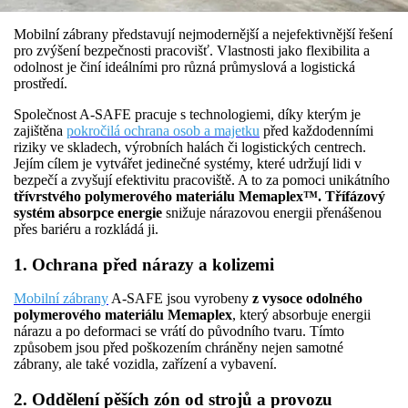
Mobilní zábrany představují nejmodernější a nejefektivnější řešení
pro zvýšení bezpečnosti pracovišť. Vlastnosti jako flexibilita a
odolnost je činí ideálními pro různá průmyslová a logistická
prostředí.
Společnost A-SAFE pracuje s technologiemi, díky kterým je
zajištěna
pokročilá ochrana osob a majetku
před každodenními
riziky ve skladech, výrobních halách či logistických centrech.
Jejím cílem je vytvářet jedinečné systémy, které udržují lidi v
bezpečí a zvyšují efektivitu pracoviště. A to za pomoci unikátního
třívrstvého polymerového materiálu Memaplex™. Třífázový
systém absorpce energie
snižuje nárazovou energii přenášenou
přes bariéru a rozkládá ji.
1. Ochrana před nárazy a kolizemi
Mobilní zábrany
A-SAFE jsou vyrobeny
z vysoce odolného
polymerového materiálu Memaplex
, který absorbuje energii
nárazu a po deformaci se vrátí do původního tvaru. Tímto
způsobem jsou před poškozením chráněny nejen samotné
zábrany, ale také vozidla, zařízení a vybavení.
2. Oddělení pěších zón od strojů a provozu