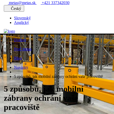
metas@metas.sk
+421 337342030
Český
Slovenský
Anglický
Domov
Proč metas
Blog
Novinky
5 způsobů, jak mobilní zábrany ochrání vaše pracoviště
5 způsobů, jak mobilní
zábrany ochrání vaše
pracoviště