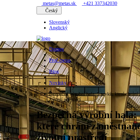
metas@metas.sk
+421 337342030
Český
Slovenský
Anglický
Domov
Proč metas
Blog
Novinky
Bezpečná výrobní hala: 5 prvků, které chrání
životní prostředí
Bezpečná výrobní hala: 
které chrání zaměstnanc
životní prostředí