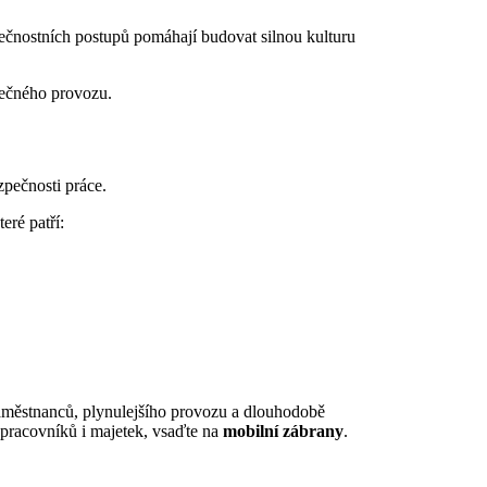
zpečnostních postupů pomáhají budovat silnou kulturu
zpečného provozu.
pečnosti práce.
eré patří:
zaměstnanců, plynulejšího provozu a dlouhodobě
 pracovníků i majetek, vsaďte na
mobilní zábrany
.