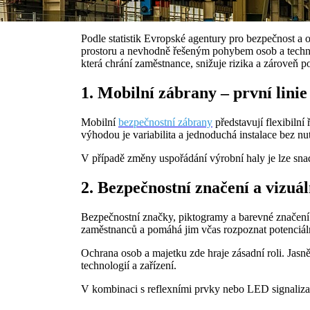
Podle statistik Evropské agentury pro bezpečnost a
prostoru a nevhodně řešeným pohybem osob a technik
která chrání zaměstnance, snižuje rizika a zároveň 
1. Mobilní zábrany – první lini
Mobilní
bezpečnostní zábrany
představují flexibilní
výhodou je variabilita a jednoduchá instalace bez nu
V případě změny uspořádání výrobní haly je lze sn
2. Bezpečnostní značení a vizuá
Bezpečnostní značky, piktogramy a barevné značení 
zaměstnanců a pomáhá jim včas rozpoznat potenciáln
Ochrana osob a majetku zde hraje zásadní roli. Jasn
technologií a zařízení.
V kombinaci s reflexními prvky nebo LED signalizac