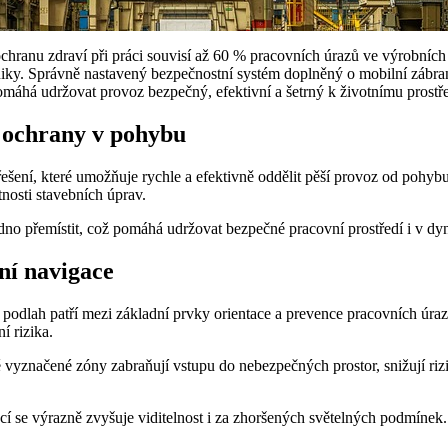
 ochranu zdraví při práci souvisí až 60 % pracovních úrazů ve výrobní
y. Správně nastavený bezpečnostní systém doplněný o mobilní zábrany n
pomáhá udržovat provoz bezpečný, efektivní a šetrný k životnímu prostře
e ochrany v pohybu
 řešení, které umožňuje rychle a efektivně oddělit pěší provoz od pohybu
tnosti stavebních úprav.
adno přemístit, což pomáhá udržovat bezpečné pracovní prostředí i v 
lní navigace
podlah patří mezi základní prvky orientace a prevence pracovních úra
í rizika.
ě vyznačené zóny zabraňují vstupu do nebezpečných prostor, snižují riz
í se výrazně zvyšuje viditelnost i za zhoršených světelných podmínek.