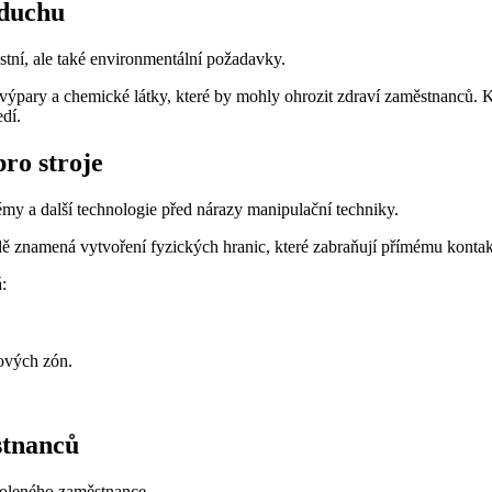
zduchu
tní, ale také environmentální požadavky.
h, výpary a chemické látky, které by mohly ohrozit zdraví zaměstnanců
dí.
ro stroje
stémy a další technologie před nárazy manipulační techniky.
ě znamená vytvoření fyzických hranic, které zabraňují přímému kontak
:
,
kových zón.
stnanců
koleného zaměstnance.