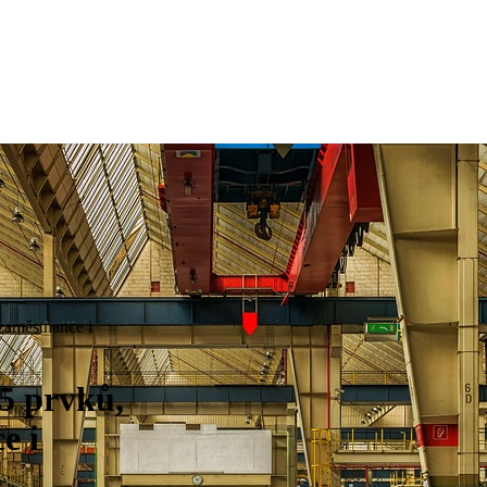
 zaměstnance i
5 prvků,
e i