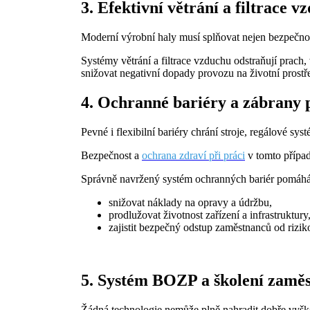
3. Efektivní větrání a filtrace v
Moderní výrobní haly musí splňovat nejen bezpečnos
Systémy větrání a filtrace vzduchu odstraňují prac
snižovat negativní dopady provozu na životní prostře
4. Ochranné bariéry a zábrany p
Pevné i flexibilní bariéry chrání stroje, regálové sy
Bezpečnost a
ochrana zdraví při práci
v tomto případ
Správně navržený systém ochranných bariér pomáhá
snižovat náklady na opravy a údržbu,
prodlužovat životnost zařízení a infrastruktury
zajistit bezpečný odstup zaměstnanců od rizi
5. Systém BOZP a školení zamě
Žádná technologie nemůže plně nahradit dobře vyš