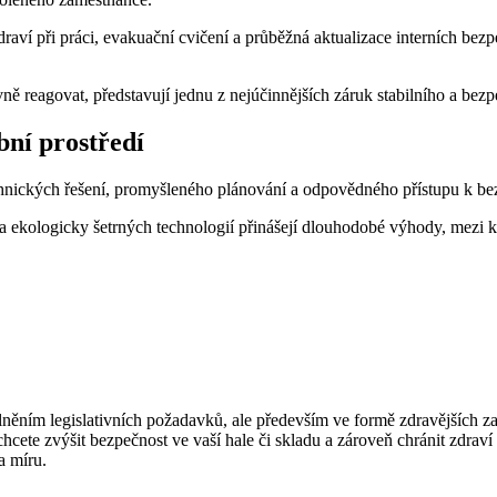
draví při práci, evakuační cvičení a průběžná aktualizace interních be
rávně reagovat, představují jednu z nejúčinnějších záruk stabilního a be
bní prostředí
nických řešení, promyšleného plánování a odpovědného přístupu k bez
 ekologicky šetrných technologií přinášejí dlouhodobé výhody, mezi kt
plněním legislativních požadavků, ale především ve formě zdravějších 
ete zvýšit bezpečnost ve vaší hale či skladu a zároveň chránit zdraví
a míru.