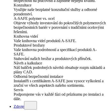
bezpečnosti na pracovišti a zajistíme nejlepší kvalitu.
Konzultace
Využijte naše bezplatné konzultační služby a odborné
poradenství.
A-SAFE polymer vs. ocel
Objevte výhody investování do pokročilých polymerových
bezpečnostních bariér v porovnání s tradičními ocelovými
řešeními.
Knihovna videí
Vaše knihovna videí produktů A-SAFE.
Produktové brožury
Vaše knihovna podrobností a specifikací produktů A-
SAFE.
Stahování našich brožur a produktových příruček.
Návrh a kalkulace
Náš balíček podrobných návrhů obsahuje rozpis nákladů a
plány CAD.
Odborná bezpečnostní instalace
Instalatéři s certifikátem A-SAFE jsou vysoce vyškolení a
zruční ve všech aspektech našeho sortimentu.
Servis
Podporujeme vás v každé fázi od průzkumu po instalaci a
dále.
Zdroje