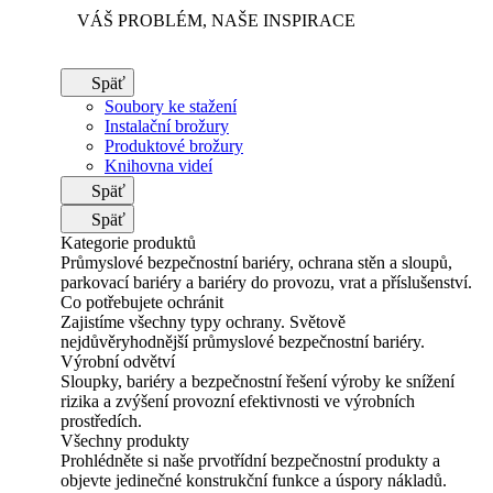
VÁŠ PROBLÉM, NAŠE INSPIRACE
Späť
Soubory ke stažení
Instalační brožury
Produktové brožury
Knihovna videí
Späť
Späť
Kategorie produktů
Průmyslové bezpečnostní bariéry, ochrana stěn a sloupů,
parkovací bariéry a bariéry do provozu, vrat a příslušenství.
Co potřebujete ochránit
Zajistíme všechny typy ochrany. Světově
nejdůvěryhodnější průmyslové bezpečnostní bariéry.
Výrobní odvětví
Sloupky, bariéry a bezpečnostní řešení výroby ke snížení
rizika a zvýšení provozní efektivnosti ve výrobních
prostředích.
Všechny produkty
Prohlédněte si naše prvotřídní bezpečnostní produkty a
objevte jedinečné konstrukční funkce a úspory nákladů.