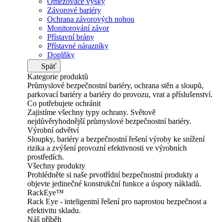
Omezovače výšky
Závorové bariéry
Ochrana závorových nohou
Monitorování závor
Přístavní brány
Přístavné nárazníky
Doplňky
Späť
Kategorie produktů
Průmyslové bezpečnostní bariéry, ochrana stěn a sloupů,
parkovací bariéry a bariéry do provozu, vrat a příslušenství.
Co potřebujete ochránit
Zajistíme všechny typy ochrany. Světově
nejdůvěryhodnější průmyslové bezpečnostní bariéry.
Výrobní odvětví
Sloupky, bariéry a bezpečnostní řešení výroby ke snížení
rizika a zvýšení provozní efektivnosti ve výrobních
prostředích.
Všechny produkty
Prohlédněte si naše prvotřídní bezpečnostní produkty a
objevte jedinečné konstrukční funkce a úspory nákladů.
RackEye™
Rack Eye - inteligentní řešení pro naprostou bezpečnost a
efektivitu skladu.
Náš příběh