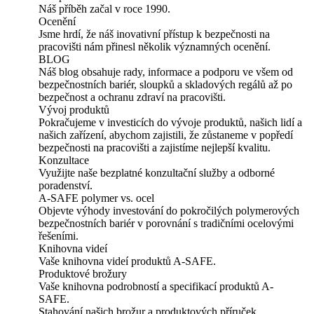
Náš příběh začal v roce 1990.
Ocenění
Jsme hrdí, že náš inovativní přístup k bezpečnosti na
pracovišti nám přinesl několik významných ocenění.
BLOG
Náš blog obsahuje rady, informace a podporu ve všem od
bezpečnostních bariér, sloupků a skladových regálů až po
bezpečnost a ochranu zdraví na pracovišti.
Vývoj produktů
Pokračujeme v investicích do vývoje produktů, našich lidí a
našich zařízení, abychom zajistili, že zůstaneme v popředí
bezpečnosti na pracovišti a zajistíme nejlepší kvalitu.
Konzultace
Využijte naše bezplatné konzultační služby a odborné
poradenství.
A-SAFE polymer vs. ocel
Objevte výhody investování do pokročilých polymerových
bezpečnostních bariér v porovnání s tradičními ocelovými
řešeními.
Knihovna videí
Vaše knihovna videí produktů A-SAFE.
Produktové brožury
Vaše knihovna podrobností a specifikací produktů A-
SAFE.
Stahování našich brožur a produktových příruček.