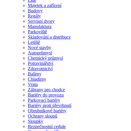
Lidé
Majetek a zařízení
Budovy
Regály
Servisní dvory
Manufaktura
Parkoviště
Skladování a distribuce
Letiště
Nové stavby
Autoprůmysl
Chemický průmysl
Potravinářství
Zdravotnictví
Balírny
Chladírny
Vrata
Zábrany pro chodce
Bariéry do provozu
Parkovací bariéry
Bariéry proti převrhnutí
Obrubníkové bariéry
Ochrany sloupů
Sloupky
Bezpečnostní cedule