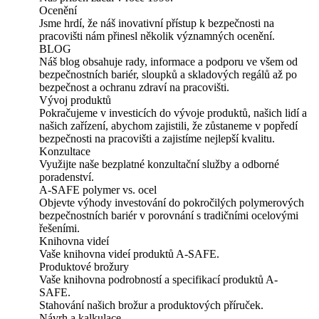
Ocenění
Jsme hrdí, že náš inovativní přístup k bezpečnosti na
pracovišti nám přinesl několik významných ocenění.
BLOG
Náš blog obsahuje rady, informace a podporu ve všem od
bezpečnostních bariér, sloupků a skladových regálů až po
bezpečnost a ochranu zdraví na pracovišti.
Vývoj produktů
Pokračujeme v investicích do vývoje produktů, našich lidí a
našich zařízení, abychom zajistili, že zůstaneme v popředí
bezpečnosti na pracovišti a zajistíme nejlepší kvalitu.
Konzultace
Využijte naše bezplatné konzultační služby a odborné
poradenství.
A-SAFE polymer vs. ocel
Objevte výhody investování do pokročilých polymerových
bezpečnostních bariér v porovnání s tradičními ocelovými
řešeními.
Knihovna videí
Vaše knihovna videí produktů A-SAFE.
Produktové brožury
Vaše knihovna podrobností a specifikací produktů A-
SAFE.
Stahování našich brožur a produktových příruček.
Návrh a kalkulace