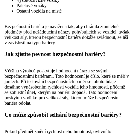
Vysokozdvižné vozíky
Paletové vozíky
Ostatní vozidla na místě
Bezpečnostní bariéra je navržena tak, aby chránila zranitelné
předměty před nežádoucími nárazy pohybujících se vozidel, avšak
velikost síly, kterou bezpečnostní bariéra dokáže zvládnout, se liší
v závislosti na typu bariéry.
Jak zjistíte pevnost bezpečnostní bariéry?
Většina výrobců poskytuje hodnocení nárazu se svými
bezpečnostními bariérami. Toto hodnocení je číslo, které se měří v
joulech. Při testování bezpečnostních bariér se tohoto údaje
dosáhne vynásobením rychlosti vozidla jeho hmotností, přičemž
se zohlední úhel, kterým na bariéru dopadá. Tato hodnocení
poskytují vodítko pro velikost síly, kterou může bezpečnostní
bariéra odolat.
Co může způsobit selhání bezpečnostní bariéry?
Pokud předmět změní rychlost nebo hmotnost, ovlivní to