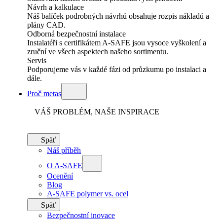
Návrh a kalkulace
Náš balíček podrobných návrhů obsahuje rozpis nákladů a
plány CAD.
Odborná bezpečnostní instalace
Instalatéři s certifikátem A-SAFE jsou vysoce vyškolení a
zruční ve všech aspektech našeho sortimentu.
Servis
Podporujeme vás v každé fázi od průzkumu po instalaci a
dále.
Proč metas
VÁŠ PROBLÉM, NAŠE INSPIRACE
Späť
Náš příběh
O A-SAFE
Ocenění
Blog
A-SAFE polymer vs. ocel
Späť
Bezpečnostní inovace