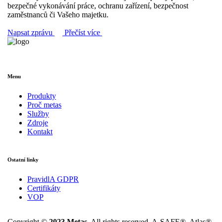
bezpečné vykonávání práce, ochranu zařízení, bezpečnost
zaměstnanců či Vašeho majetku.
Napsat zprávu
Přečíst více
Menu
Produkty
Proč metas
Služby
Zdroje
Kontakt
Ostatní linky
PravidlA GDPR
Certifikáty
VOP
Copyright ©
2023 Metas.
All rights reserved. A-SAFE®, Atlas®,