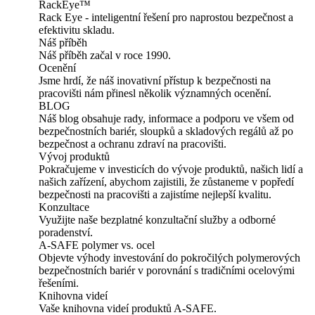
RackEye™
Rack Eye - inteligentní řešení pro naprostou bezpečnost a
efektivitu skladu.
Náš příběh
Náš příběh začal v roce 1990.
Ocenění
Jsme hrdí, že náš inovativní přístup k bezpečnosti na
pracovišti nám přinesl několik významných ocenění.
BLOG
Náš blog obsahuje rady, informace a podporu ve všem od
bezpečnostních bariér, sloupků a skladových regálů až po
bezpečnost a ochranu zdraví na pracovišti.
Vývoj produktů
Pokračujeme v investicích do vývoje produktů, našich lidí a
našich zařízení, abychom zajistili, že zůstaneme v popředí
bezpečnosti na pracovišti a zajistíme nejlepší kvalitu.
Konzultace
Využijte naše bezplatné konzultační služby a odborné
poradenství.
A-SAFE polymer vs. ocel
Objevte výhody investování do pokročilých polymerových
bezpečnostních bariér v porovnání s tradičními ocelovými
řešeními.
Knihovna videí
Vaše knihovna videí produktů A-SAFE.