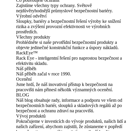
Co potřebujete ochránit
Zajistíme všechny typy ochrany. Světově
nejdůvěryhodnější průmyslové bezpečnostní bariéry.
Výrobní odvětví
Sloupky, bariéry a bezpečnostní řešení výroby ke snížení
rizika a zvýšení provozní efektivnosti ve výrobních
prostředích.
Všechny produkty
Prohlédněte si naše prvotřídní bezpečnostní produkty a
objevte jedinečné konstrukční funkce a úspory nákladů.
RackEye™
Rack Eye - inteligentní řešení pro naprostou bezpečnost a
efektivitu skladu.
Náš příběh
Náš příběh začal v roce 1990.
Ocenění
Jsme hrdí, že náš inovativní přístup k bezpečnosti na
pracovišti nám přinesl několik významných ocenění.
BLOG
Náš blog obsahuje rady, informace a podporu ve všem od
bezpečnostních bariér, sloupků a skladových regálů až po
bezpečnost a ochranu zdraví na pracovišti.
Vývoj produktů
Pokračujeme v investicích do vývoje produktů, našich lidí a
našich zařízení, abychom zajistili, že zůstaneme v popředí