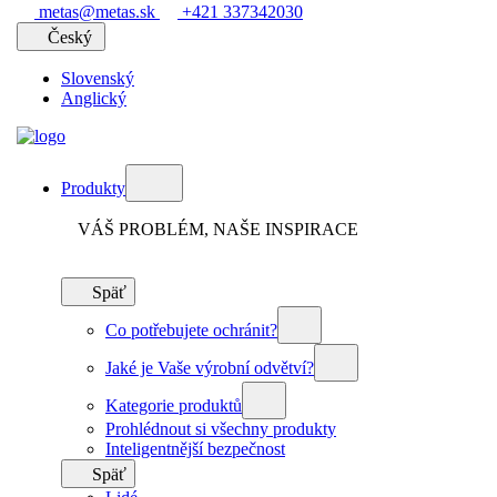
metas@metas.sk
+421 337342030
Český
Slovenský
Anglický
Produkty
VÁŠ PROBLÉM, NAŠE INSPIRACE
Späť
Co potřebujete ochránit?
Jaké je Vaše výrobní odvětví?
Kategorie produktů
Prohlédnout si všechny produkty
Inteligentnější bezpečnost
Späť