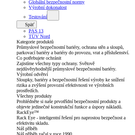
Globální bezpečnostní normy
Výrobní dokonalost
Testování
Späť
PAS 13
TÜV Nord
Kategorie produktů
Průmyslové bezpečnostní bariéry, ochrana stěn a sloupů,
parkovací bariéry a bariéry do provozu, vrat a příslušenství.
Co potřebujete ochránit
Zajistíme všechny typy ochrany. Světově
nejdůvěryhodnější průmyslové bezpečnostní bariéry.
Výrobní odvětví
Sloupky, bariéry a bezpečnostní řešení výroby ke snížení
rizika a zvýšení provozní efektivnosti ve výrobních
prostředích.
Všechny produkty
Prohlédněte si naše prvotřídní bezpečnostní produkty a
objevte jedinečné konstrukční funkce a úspory nákladů.
RackEye™
Rack Eye - inteligentní řešení pro naprostou bezpečnost a
efektivitu skladu.
Náš příběh
Náš příběh začal v roce 1990.