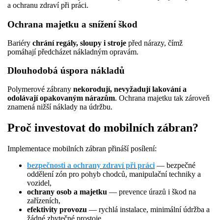
a ochranu zdraví při práci.
Ochrana majetku a snížení škod
Bariéry
chrání regály, sloupy i stroje
před nárazy, čímž
pomáhají předcházet nákladným opravám.
Dlouhodobá úspora nákladů
Polymerové zábrany
nekorodují, nevyžadují lakování a
odolávají opakovaným nárazům
. Ochrana majetku tak zároveň
znamená nižší náklady na údržbu.
Proč investovat do mobilních zábran?
Implementace mobilních zábran přináší posílení:
bezpečnosti a ochrany zdraví při práci
— bezpečné
oddělení zón pro pohyb chodců, manipulační techniky a
vozidel,
ochrany osob a majetku
— prevence úrazů i škod na
zařízeních,
efektivity provozu
— rychlá instalace, minimální údržba a
žádné zbytečné prostoje,