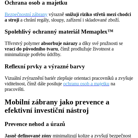
Ochrana osob a majetku
Bezpečnostní zábrany
výrazně
snižují riziko střetů mezi chodci
a stroji
a chrání regály, sloupy, zařízení i skladované zboží.
Spolehlivý ochranný materiál Memaplex™
Třívrstvý polymer
absorbuje nárazy
a díky své pružnosti se
vrací do původního tvaru
, čímž prodlužuje životnost a
minimalizuje potřebu údržby.
Reflexní prvky a výrazné barvy
Vizuální zvýraznění bariér zlepšuje orientaci pracovníků a zvyšuje
viditelnost, čímž dále posiluje
ochranu osob a majetku
na
pracovišti.
Mobilní zábrany jako prevence a
efektivní investiční nástroj
Prevence nehod a úrazů
Jasně definované zóny
minimalizují kolize a zvyšují bezpečnost