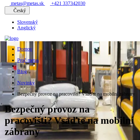
metas@metas.sk
+421 337342030
Český
Slovenský
Anglický
Domov
Proč metas
Blog
Novinky
Bezpečný provoz na pracovišti? Vsaďte na mobilní zábrany
Bezpečný provoz na
pracovišti? Vsaďte na mobilní
zábrany