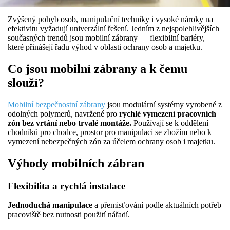
Zvýšený pohyb osob, manipulační techniky i vysoké nároky na
efektivitu vyžadují univerzální řešení. Jedním z nejspolehlivějších
současných trendů jsou mobilní zábrany — flexibilní bariéry,
které přinášejí řadu výhod v oblasti ochrany osob a majetku.
Co jsou mobilní zábrany a k čemu
slouží?
Mobilní bezpečnostní zábrany
jsou modulární systémy vyrobené z
odolných polymerů, navržené pro
rychlé vymezení pracovních
zón bez vrtání nebo trvalé montáže.
Používají se k oddělení
chodníků pro chodce, prostor pro manipulaci se zbožím nebo k
vymezení nebezpečných zón za účelem ochrany osob i majetku.
Výhody mobilních zábran
Flexibilita a rychlá instalace
Jednoduchá manipulace
a přemisťování podle aktuálních potřeb
pracoviště bez nutnosti použití nářadí.