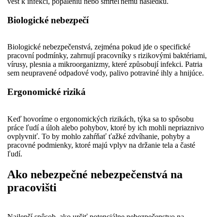
vést k infekci, popáleniu nebo smrteľnému následku.
Biologické nebezpečí
Biologické nebezpečenstvá, zejména pokud jde o specifické
pracovní podmínky, zahrnují pracovníky s rizikovými baktériami,
vírusy, plesnia a mikroorganizmy, které způsobují infekci. Patria
sem neupravené odpadové vody, palivo potraviné ihly a hnijúce.
Ergonomické riziká
Keď hovoríme o ergonomických rizikách, týka sa to spôsobu
práce ľudí a úloh alebo pohybov, ktoré by ich mohli nepriaznivo
ovplyvniť. To by mohlo zahŕňať ťažké zdvíhanie, pohyby a
pracovné podmienky, ktoré majú vplyv na držanie tela a časté
ľudí.
Ako nebezpečné nebezpečenstvá na
pracovišti
Najlepší spôsob, ako určiť potenciálne nebezpečenstvo na