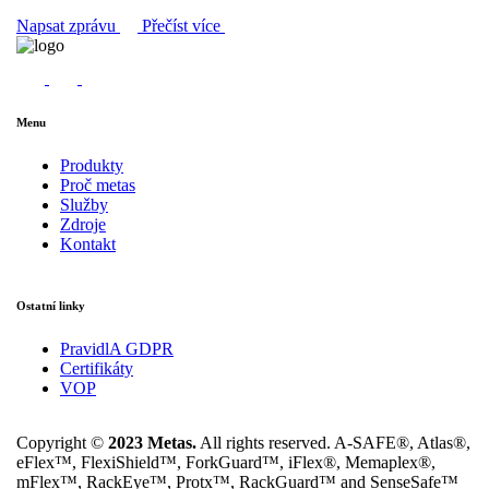
Napsat zprávu
Přečíst více
Menu
Produkty
Proč metas
Služby
Zdroje
Kontakt
Ostatní linky
PravidlA GDPR
Certifikáty
VOP
Copyright ©
2023 Metas.
All rights reserved. A-SAFE®, Atlas®,
eFlex™, FlexiShield™, ForkGuard™, iFlex®, Memaplex®,
mFlex™, RackEye™, Protx™, RackGuard™ and SenseSafe™