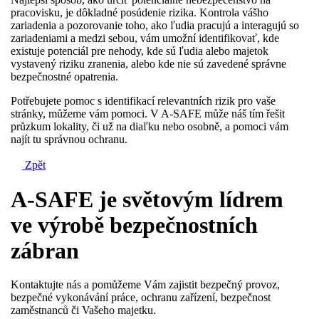
pracovisku, je dôkladné posúdenie rizika. Kontrola vášho
zariadenia a pozorovanie toho, ako ľudia pracujú a interagujú so
zariadeniami a medzi sebou, vám umožní identifikovať, kde
existuje potenciál pre nehody, kde sú ľudia alebo majetok
vystavený riziku zranenia, alebo kde nie sú zavedené správne
bezpečnostné opatrenia.
Potřebujete pomoc s identifikací relevantních rizik pro vaše
stránky, můžeme vám pomoci. V A-SAFE může náš tím řešit
průzkum lokality, či už na diaľku nebo osobně, a pomoci vám
najít tu správnou ochranu.
Zpět
A-SAFE je světovým lídrem
ve výrobě bezpečnostních
zábran
Kontaktujte nás a pomůžeme Vám zajistit bezpečný provoz,
bezpečné vykonávání práce, ochranu zařízení, bezpečnost
zaměstnanců či Vašeho majetku.