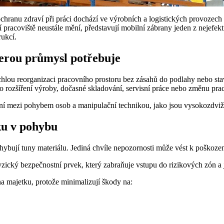
ochranu zdraví při práci dochází ve výrobních a logistických provozec
 pracoviště neustále mění, představují mobilní zábrany jeden z nejefekt
rukcí.
kterou průmysl potřebuje
hlou reorganizaci pracovního prostoru bez zásahů do podlahy nebo sta
e o rozšíření výroby, dočasné skladování, servisní práce nebo změnu pra
ení mezi pohybem osob a manipulační technikou, jako jsou vysokozdviž
ku v pohybu
hybují tuny materiálu. Jediná chvíle nepozornosti může vést k poškozen
fyzický bezpečnostní prvek, který zabraňuje vstupu do rizikových zón 
a majetku, protože minimalizují škody na: