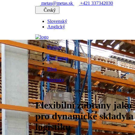
metas@metas.sk
+421 337342030
Český
Slovenský
Anglický
Domov
Proč metas
Blog
Novinky
Flexibilní zábrany jako řešení pro dynamické s
Flexibilní zábrany jako 
pro dynamické sklady a
logistiku