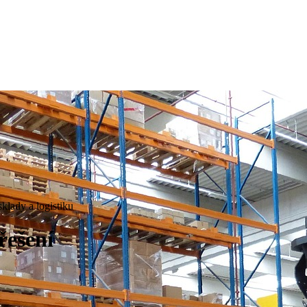
klady a logistiku
řešení