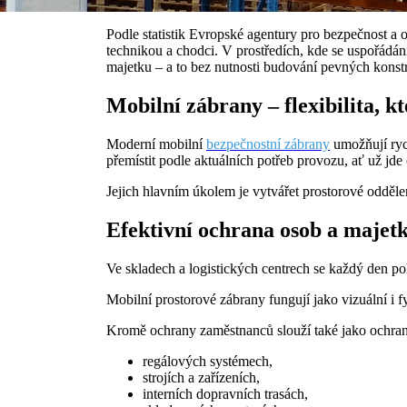
Podle statistik Evropské agentury pro bezpečnost a 
technikou a chodci. V prostředích, kde se uspořádání
majetku – a to bez nutnosti budování pevných konst
Mobilní zábrany – flexibilita, 
Moderní mobilní
bezpečnostní zábrany
umožňují ryc
přemístit podle aktuálních potřeb provozu, ať už jd
Jejich hlavním úkolem je vytvářet prostorové odděl
Efektivní ochrana osob a majet
Ve skladech a logistických centrech se každý den po
Mobilní prostorové zábrany fungují jako vizuální i 
Kromě ochrany zaměstnanců slouží také jako ochran
regálových systémech,
strojích a zařízeních,
interních dopravních trasách,