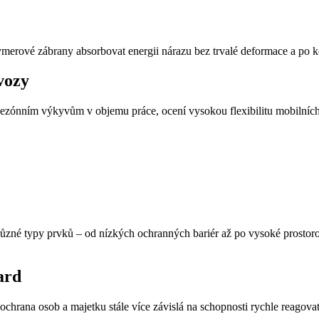
merové zábrany absorbovat energii nárazu bez trvalé deformace a po kol
vozy
 sezónním výkyvům v objemu práce, ocení vysokou flexibilitu mobilních
ůzné typy prvků – od nízkých ochranných bariér až po vysoké prostor
ard
ochrana osob a majetku stále více závislá na schopnosti rychle reagov