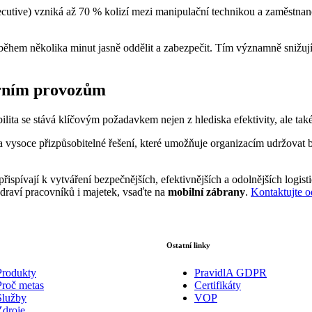
cutive) vzniká až 70 % kolizí mezi manipulační technikou a zaměstn
 během několika minut jasně oddělit a zabezpečit. Tím významně snižu
erním provozům
ibilita se stává klíčovým požadavkem nejen z hlediska efektivity, ale tak
a vysoce přizpůsobitelné řešení, které umožňuje organizacím udržovat 
přispívají k vytváření bezpečnějších, efektivnějších a odolnějších logi
zdraví pracovníků i majetek, vsaďte na
mobilní zábrany
.
Kontaktujte 
Ostatní linky
Produkty
PravidlA GDPR
Proč metas
Certifikáty
Služby
VOP
Zdroje