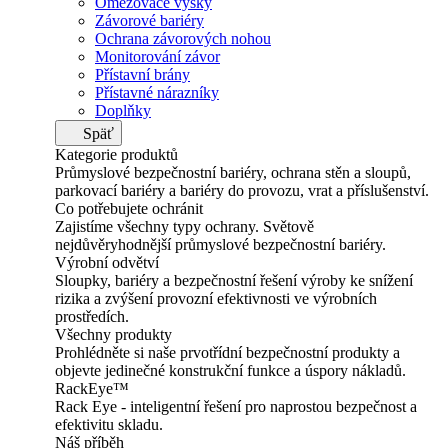
Omezovače výšky
Závorové bariéry
Ochrana závorových nohou
Monitorování závor
Přístavní brány
Přístavné nárazníky
Doplňky
Späť
Kategorie produktů
Průmyslové bezpečnostní bariéry, ochrana stěn a sloupů,
parkovací bariéry a bariéry do provozu, vrat a příslušenství.
Co potřebujete ochránit
Zajistíme všechny typy ochrany. Světově
nejdůvěryhodnější průmyslové bezpečnostní bariéry.
Výrobní odvětví
Sloupky, bariéry a bezpečnostní řešení výroby ke snížení
rizika a zvýšení provozní efektivnosti ve výrobních
prostředích.
Všechny produkty
Prohlédněte si naše prvotřídní bezpečnostní produkty a
objevte jedinečné konstrukční funkce a úspory nákladů.
RackEye™
Rack Eye - inteligentní řešení pro naprostou bezpečnost a
efektivitu skladu.
Náš příběh