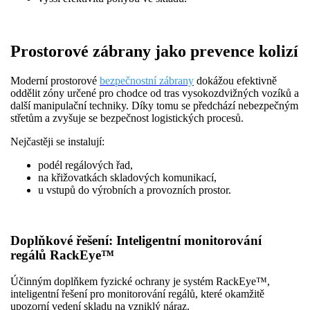
Prostorové zábrany jako prevence kolizí
Moderní prostorové
bezpečnostní zábrany
dokážou efektivně
oddělit zóny určené pro chodce od tras vysokozdvižných vozíků a
další manipulační techniky. Díky tomu se předchází nebezpečným
střetům a zvyšuje se bezpečnost logistických procesů.
Nejčastěji se instalují:
podél regálových řad,
na křižovatkách skladových komunikací,
u vstupů do výrobních a provozních prostor.
Doplňkové řešení: Inteligentní monitorování
regálů RackEye™
Účinným doplňkem fyzické ochrany je systém RackEye™,
inteligentní řešení pro monitorování regálů, které okamžitě
upozorní vedení skladu na vzniklý náraz.