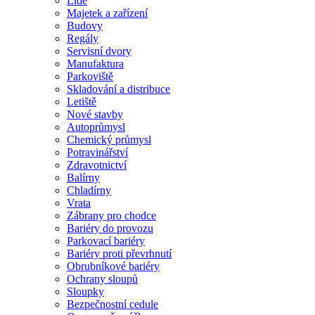
Lidé
Majetek a zařízení
Budovy
Regály
Servisní dvory
Manufaktura
Parkoviště
Skladování a distribuce
Letiště
Nové stavby
Autoprůmysl
Chemický průmysl
Potravinářství
Zdravotnictví
Balírny
Chladírny
Vrata
Zábrany pro chodce
Bariéry do provozu
Parkovací bariéry
Bariéry proti převrhnutí
Obrubníkové bariéry
Ochrany sloupů
Sloupky
Bezpečnostní cedule