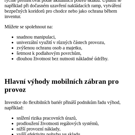
rychle přemisťovat podle aktuálních potřeb skladu. Uplatní se
například při dočasném uzavření nakládacích ramp, vytváření
bezpečných koridorů pro chodce nebo jako ochrana během
inventur.
Můžete se spolehnout na:
snadnou manipulaci,
univerzální využití v různých částech provozu,
zvýšenou ochranu osob a majetku,
šetrnost k podlahovým povrchům,
dlouhou životnost bez nutnosti nákladné údržby.
Hlavní výhody mobilních zábran pro
provoz
Investice do flexibilních bariér přináší podnikům řadu výhod,
například:
snížení rizika pracovních úrazů,
prodloužení životnosti regálových systémů,
nižší provozní náklady,
vyšší efektivitu pohybu ve skladu.