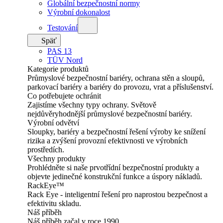
Globální bezpečnostní normy
Výrobní dokonalost
Testování
Späť
PAS 13
TÜV Nord
Kategorie produktů
Průmyslové bezpečnostní bariéry, ochrana stěn a sloupů,
parkovací bariéry a bariéry do provozu, vrat a příslušenství.
Co potřebujete ochránit
Zajistíme všechny typy ochrany. Světově
nejdůvěryhodnější průmyslové bezpečnostní bariéry.
Výrobní odvětví
Sloupky, bariéry a bezpečnostní řešení výroby ke snížení
rizika a zvýšení provozní efektivnosti ve výrobních
prostředích.
Všechny produkty
Prohlédněte si naše prvotřídní bezpečnostní produkty a
objevte jedinečné konstrukční funkce a úspory nákladů.
RackEye™
Rack Eye - inteligentní řešení pro naprostou bezpečnost a
efektivitu skladu.
Náš příběh
Náš příběh začal v roce 1990.