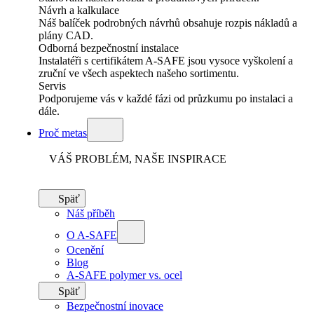
Návrh a kalkulace
Náš balíček podrobných návrhů obsahuje rozpis nákladů a
plány CAD.
Odborná bezpečnostní instalace
Instalatéři s certifikátem A-SAFE jsou vysoce vyškolení a
zruční ve všech aspektech našeho sortimentu.
Servis
Podporujeme vás v každé fázi od průzkumu po instalaci a
dále.
Proč metas
VÁŠ PROBLÉM, NAŠE INSPIRACE
Späť
Náš příběh
O A-SAFE
Ocenění
Blog
A-SAFE polymer vs. ocel
Späť
Bezpečnostní inovace