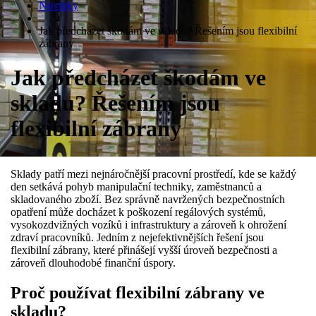
Novinky
Jak předcházet škodám ve skladu? Řešením jsou flexibilní
zábrany
Jak předcházet škodám ve
skladu? Řešením jsou
flexibilní zábrany
Sklady patří mezi nejnáročnější pracovní prostředí, kde se každý
den setkává pohyb manipulační techniky, zaměstnanců a
skladovaného zboží. Bez správně navržených bezpečnostních
opatření může docházet k poškození regálových systémů,
vysokozdvižných vozíků i infrastruktury a zároveň k ohrožení
zdraví pracovníků. Jedním z nejefektivnějších řešení jsou
flexibilní zábrany, které přinášejí vyšší úroveň bezpečnosti a
zároveň dlouhodobé finanční úspory.
Proč používat flexibilní zábrany ve
skladu?