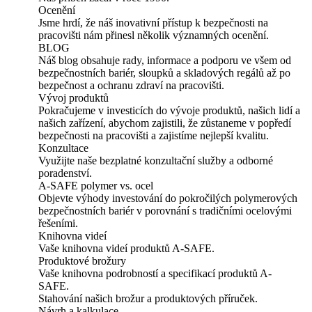
Ocenění
Jsme hrdí, že náš inovativní přístup k bezpečnosti na
pracovišti nám přinesl několik významných ocenění.
BLOG
Náš blog obsahuje rady, informace a podporu ve všem od
bezpečnostních bariér, sloupků a skladových regálů až po
bezpečnost a ochranu zdraví na pracovišti.
Vývoj produktů
Pokračujeme v investicích do vývoje produktů, našich lidí a
našich zařízení, abychom zajistili, že zůstaneme v popředí
bezpečnosti na pracovišti a zajistíme nejlepší kvalitu.
Konzultace
Využijte naše bezplatné konzultační služby a odborné
poradenství.
A-SAFE polymer vs. ocel
Objevte výhody investování do pokročilých polymerových
bezpečnostních bariér v porovnání s tradičními ocelovými
řešeními.
Knihovna videí
Vaše knihovna videí produktů A-SAFE.
Produktové brožury
Vaše knihovna podrobností a specifikací produktů A-
SAFE.
Stahování našich brožur a produktových příruček.
Návrh a kalkulace