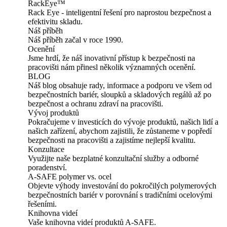
RackEye™
Rack Eye - inteligentní řešení pro naprostou bezpečnost a
efektivitu skladu.
Náš příběh
Náš příběh začal v roce 1990.
Ocenění
Jsme hrdí, že náš inovativní přístup k bezpečnosti na
pracovišti nám přinesl několik významných ocenění.
BLOG
Náš blog obsahuje rady, informace a podporu ve všem od
bezpečnostních bariér, sloupků a skladových regálů až po
bezpečnost a ochranu zdraví na pracovišti.
Vývoj produktů
Pokračujeme v investicích do vývoje produktů, našich lidí a
našich zařízení, abychom zajistili, že zůstaneme v popředí
bezpečnosti na pracovišti a zajistíme nejlepší kvalitu.
Konzultace
Využijte naše bezplatné konzultační služby a odborné
poradenství.
A-SAFE polymer vs. ocel
Objevte výhody investování do pokročilých polymerových
bezpečnostních bariér v porovnání s tradičními ocelovými
řešeními.
Knihovna videí
Vaše knihovna videí produktů A-SAFE.