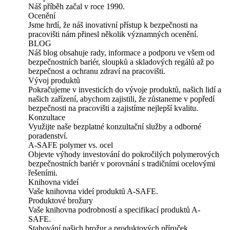
Náš příběh začal v roce 1990.
Ocenění
Jsme hrdí, že náš inovativní přístup k bezpečnosti na
pracovišti nám přinesl několik významných ocenění.
BLOG
Náš blog obsahuje rady, informace a podporu ve všem od
bezpečnostních bariér, sloupků a skladových regálů až po
bezpečnost a ochranu zdraví na pracovišti.
Vývoj produktů
Pokračujeme v investicích do vývoje produktů, našich lidí a
našich zařízení, abychom zajistili, že zůstaneme v popředí
bezpečnosti na pracovišti a zajistíme nejlepší kvalitu.
Konzultace
Využijte naše bezplatné konzultační služby a odborné
poradenství.
A-SAFE polymer vs. ocel
Objevte výhody investování do pokročilých polymerových
bezpečnostních bariér v porovnání s tradičními ocelovými
řešeními.
Knihovna videí
Vaše knihovna videí produktů A-SAFE.
Produktové brožury
Vaše knihovna podrobností a specifikací produktů A-
SAFE.
Stahování našich brožur a produktových příruček.