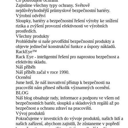
Co potřebujete ochránit
Zajistíme všechny typy ochrany. Světově
nejdůvěryhodnější průmyslové bezpečnostní bariéry.
Výrobní odvětví
Sloupky, bariéry a bezpečnostní řešení výroby ke snížení
rizika a zvýšení provozní efektivnosti ve výrobních
prostředích.
Všechny produkty
Prohlédněte si naše prvotřídní bezpečnostní produkty a
objevte jedinečné konstrukční funkce a úspory nákladů.
RackEye™
Rack Eye - inteligentní řešení pro naprostou bezpečnost a
efektivitu skladu.
Náš příběh
Náš příběh začal v roce 1990.
Ocenění
Jsme hrdí, že náš inovativní přístup k bezpečnosti na
pracovišti nám přinesl několik významných ocenění.
BLOG
Náš blog obsahuje rady, informace a podporu ve všem od
bezpečnostních bariér, sloupků a skladových regálů až po
bezpečnost a ochranu zdraví na pracovišti.
Vývoj produktů
Pokračujeme v investicích do vývoje produktů, našich lidí a
našich zařízení, abychom zajistili, že zůstaneme v popředí