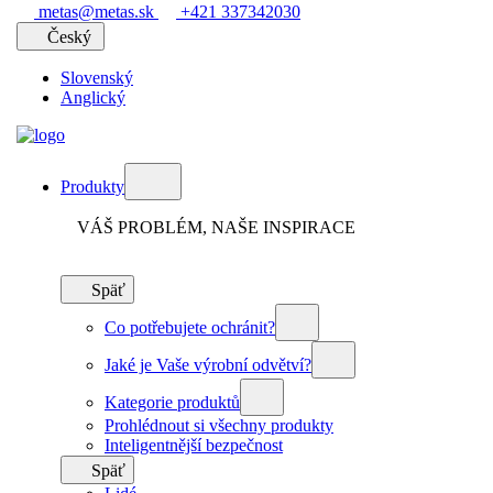
metas@metas.sk
+421 337342030
Český
Slovenský
Anglický
Produkty
VÁŠ PROBLÉM, NAŠE INSPIRACE
Späť
Co potřebujete ochránit?
Jaké je Vaše výrobní odvětví?
Kategorie produktů
Prohlédnout si všechny produkty
Inteligentnější bezpečnost
Späť