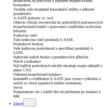
bezpečnosti na pracovišti a zajistíme nejlepší kvalitu.
Konzultace
Využijte naše bezplatné konzultační služby a odborné
poradenství.
A-SAFE polymer vs. ocel
Objevte výhody investování do pokročilých polymerových
bezpečnostních bariér v porovnání s tradičními ocelovými
řešeními.
Knihovna videí
Vaše knihovna videí produktů A-SAFE.
Produktové brožury
Vaše knihovna podrobností a specifikací produktů A-
SAFE.
Stahování našich brožur a produktových příruček.
Návrh a kalkulace
Náš balíček podrobných návrhů obsahuje rozpis nákladů a
plány CAD.
Odborná bezpečnostní instalace
Instalatéři s certifikátem A-SAFE jsou vysoce vyškolení a
zruční ve všech aspektech našeho sortimentu.
Servis
Podporujeme vás v každé fázi od průzkumu po instalaci a
dále.
Zdroje