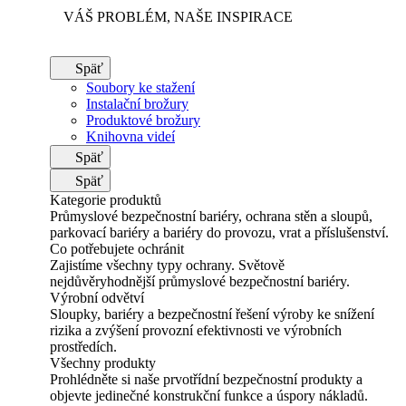
VÁŠ PROBLÉM, NAŠE INSPIRACE
Späť
Soubory ke stažení
Instalační brožury
Produktové brožury
Knihovna videí
Späť
Späť
Kategorie produktů
Průmyslové bezpečnostní bariéry, ochrana stěn a sloupů,
parkovací bariéry a bariéry do provozu, vrat a příslušenství.
Co potřebujete ochránit
Zajistíme všechny typy ochrany. Světově
nejdůvěryhodnější průmyslové bezpečnostní bariéry.
Výrobní odvětví
Sloupky, bariéry a bezpečnostní řešení výroby ke snížení
rizika a zvýšení provozní efektivnosti ve výrobních
prostředích.
Všechny produkty
Prohlédněte si naše prvotřídní bezpečnostní produkty a
objevte jedinečné konstrukční funkce a úspory nákladů.