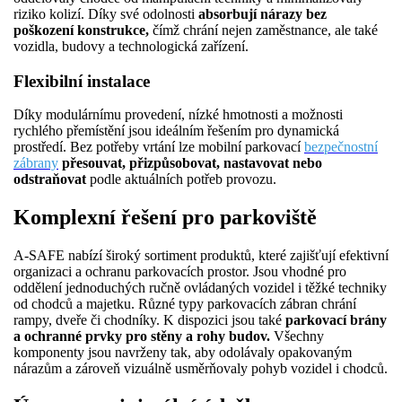
riziko kolizí. Díky své odolnosti
absorbují nárazy bez
poškození konstrukce,
čímž chrání nejen zaměstnance, ale také
vozidla, budovy a technologická zařízení.
Flexibilní instalace
Díky modulárnímu provedení, nízké hmotnosti a možnosti
rychlého přemístění jsou ideálním řešením pro dynamická
prostředí. Bez potřeby vrtání lze mobilní parkovací
bezpečnostní
zábrany
přesouvat, přizpůsobovat, nastavovat nebo
odstraňovat
podle aktuálních potřeb provozu.
Komplexní řešení pro parkoviště
A-SAFE nabízí široký sortiment produktů, které zajišťují efektivní
organizaci a ochranu parkovacích prostor. Jsou vhodné pro
oddělení jednoduchých ručně ovládaných vozidel i těžké techniky
od chodců a majetku. Různé typy parkovacích zábran chrání
rampy, dveře či chodníky. K dispozici jsou také
parkovací brány
a ochranné prvky pro stěny a rohy budov.
Všechny
komponenty jsou navrženy tak, aby odolávaly opakovaným
nárazům a zároveň vizuálně usměrňovaly pohyb vozidel i chodců.