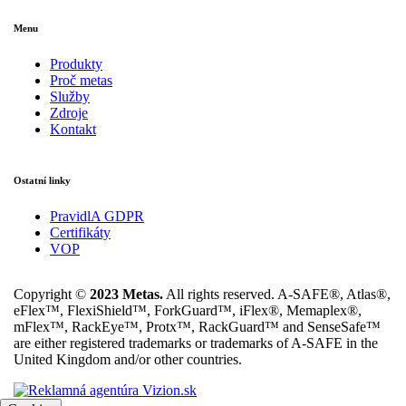
Menu
Produkty
Proč metas
Služby
Zdroje
Kontakt
Ostatní linky
PravidlA GDPR
Certifikáty
VOP
Copyright ©
2023 Metas.
All rights reserved. A-SAFE®, Atlas®,
eFlex™, FlexiShield™, ForkGuard™, iFlex®, Memaplex®,
mFlex™, RackEye™, Protx™, RackGuard™ and SenseSafe™
are either registered trademarks or trademarks of A-SAFE in the
United Kingdom and/or other countries.