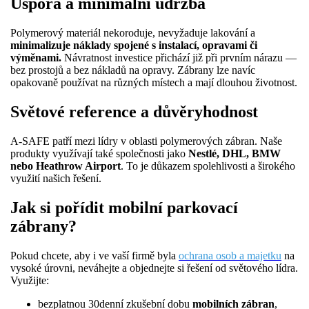
Úspora a minimální údržba
Polymerový materiál nekoroduje, nevyžaduje lakování a
minimalizuje náklady spojené s instalací, opravami či
výměnami.
Návratnost investice přichází již při prvním nárazu —
bez prostojů a bez nákladů na opravy. Zábrany lze navíc
opakovaně používat na různých místech a mají dlouhou životnost.
Světové reference a důvěryhodnost
A-SAFE patří mezi lídry v oblasti polymerových zábran. Naše
produkty využívají také společnosti jako
Nestlé, DHL, BMW
nebo Heathrow Airport
. To je důkazem spolehlivosti a širokého
využití našich řešení.
Jak si pořídit mobilní parkovací
zábrany?
Pokud chcete, aby i ve vaší firmě byla
ochrana osob a majetku
na
vysoké úrovni, neváhejte a objednejte si řešení od světového lídra.
Využijte:
bezplatnou 30denní zkušební dobu
mobilních zábran
,