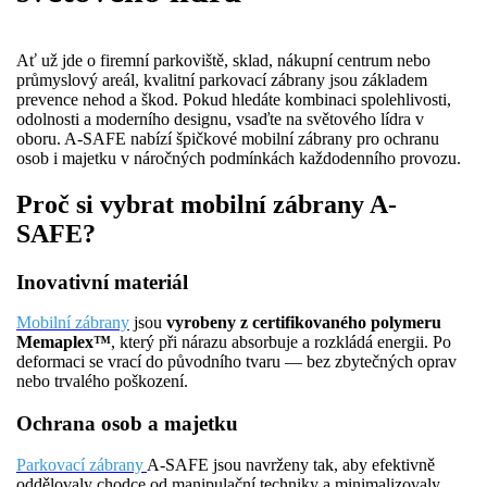
Ať už jde o firemní parkoviště, sklad, nákupní centrum nebo
průmyslový areál, kvalitní parkovací zábrany jsou základem
prevence nehod a škod. Pokud hledáte kombinaci spolehlivosti,
odolnosti a moderního designu, vsaďte na světového lídra v
oboru. A-SAFE nabízí špičkové mobilní zábrany pro ochranu
osob i majetku v náročných podmínkách každodenního provozu.
Proč si vybrat mobilní zábrany A-
SAFE?
Inovativní materiál
Mobilní zábrany
jsou
vyrobeny z certifikovaného polymeru
Memaplex™
, který při nárazu absorbuje a rozkládá energii. Po
deformaci se vrací do původního tvaru — bez zbytečných oprav
nebo trvalého poškození.
Ochrana osob a majetku
Parkovací zábrany
A-SAFE jsou navrženy tak, aby efektivně
oddělovaly chodce od manipulační techniky a minimalizovaly