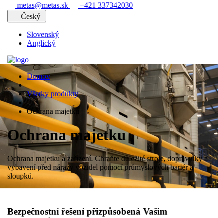
metas@metas.sk
+421 337342030
Český
Slovenský
Anglický
Domov
Všetky produkty
Ochrana majetku
Ochrana majetku
Ochrana majetku a zařízení. Chraňte důležité stroje, dopravníky a
vybavení před nárazy vozidel pomocí průmyslových bariér a
sloupků.
Bezpečnostní řešení přizpůsobená Vašim