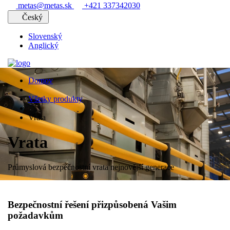
metas@metas.sk
+421 337342030
Český
Slovenský
Anglický
Domov
Všetky produkty
Vrata
Vrata
Průmyslová bezpečnostní vrata nejnovější generace
Bezpečnostní řešení přizpůsobená Vašim
požadavkům