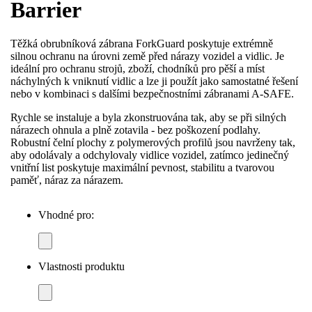
Barrier
Těžká obrubníková zábrana ForkGuard poskytuje extrémně
silnou ochranu na úrovni země před nárazy vozidel a vidlic. Je
ideální pro ochranu strojů, zboží, chodníků pro pěší a míst
náchylných k vniknutí vidlic a lze ji použít jako samostatné řešení
nebo v kombinaci s dalšími bezpečnostními zábranami A-SAFE.
Rychle se instaluje a byla zkonstruována tak, aby se při silných
nárazech ohnula a plně zotavila - bez poškození podlahy.
Robustní čelní plochy z polymerových profilů jsou navrženy tak,
aby odolávaly a odchylovaly vidlice vozidel, zatímco jedinečný
vnitřní list poskytuje maximální pevnost, stabilitu a tvarovou
paměť, náraz za nárazem.
Vhodné pro:
Vlastnosti produktu