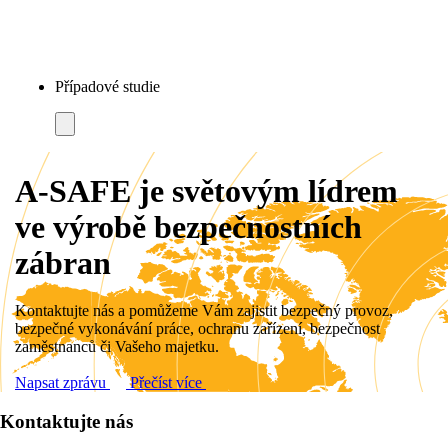
Případové studie
A-SAFE je světovým lídrem
ve výrobě bezpečnostních
zábran
Kontaktujte nás a pomůžeme Vám zajistit bezpečný provoz,
bezpečné vykonávání práce, ochranu zařízení, bezpečnost
zaměstnanců či Vašeho majetku.
Napsat zprávu
Přečíst více
Kontaktujte nás