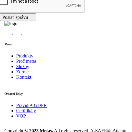
Poslať správu
Menu
Produkty
Proč metas
Služby
Zdroje
Kontakt
Ostatní linky
PravidlA GDPR
Certifikáty
VOP
Copyright ©
2023 Metas.
All rights reserved. A-SAFE®, Atlas®,