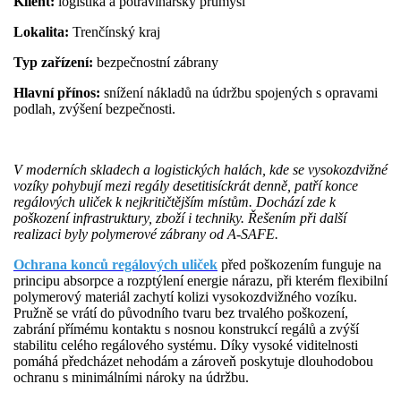
Klient:
logistika a potravinářský průmysl
Lokalita:
Trenčínský kraj
Typ zařízení:
bezpečnostní zábrany
Hlavní přínos:
snížení nákladů na údržbu spojených s opravami
podlah, zvýšení bezpečnosti.
V moderních skladech a logistických halách, kde se vysokozdvižné
vozíky pohybují mezi regály desetitisíckrát denně, patří konce
regálových uliček k nejkritičtějším místům. Dochází zde k
poškození infrastruktury, zboží i techniky. Řešením při další
realizaci byly polymerové zábrany od A-SAFE.
Ochrana konců regálových uliček
před poškozením funguje na
principu absorpce a rozptýlení energie nárazu, při kterém flexibilní
polymerový materiál zachytí kolizi vysokozdvižného vozíku.
Pružně se vrátí do původního tvaru bez trvalého poškození,
zabrání přímému kontaktu s nosnou konstrukcí regálů a zvýší
stabilitu celého regálového systému. Díky vysoké viditelnosti
pomáhá předcházet nehodám a zároveň poskytuje dlouhodobou
ochranu s minimálními nároky na údržbu.