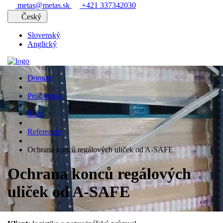
metas@metas.sk
+421 337342030
Český
Slovenský
Anglický
Domov
Proč metas
Blog
Referencie
Ochrana konců regálových uliček od A-SAFE
Ochrana konců regálových
uliček od A-SAFE