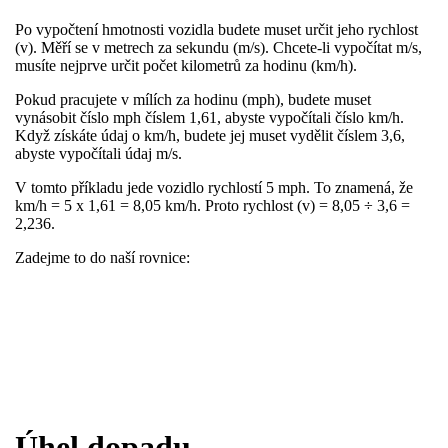
Po vypočtení hmotnosti vozidla budete muset určit jeho rychlost
(v). Měří se v metrech za sekundu (m/s). Chcete-li vypočítat m/s,
musíte nejprve určit počet kilometrů za hodinu (km/h).
Pokud pracujete v mílích za hodinu (mph), budete muset
vynásobit číslo mph číslem 1,61, abyste vypočítali číslo km/h.
Když získáte údaj o km/h, budete jej muset vydělit číslem 3,6,
abyste vypočítali údaj m/s.​
V tomto příkladu jede vozidlo rychlostí 5 mph. To znamená, že
km/h = 5 x 1,61 = 8,05 km/h. Proto rychlost (v) = 8,05 ÷ 3,6 =
2,236.
Zadejme to do naší rovnice:
Úhel dopadu