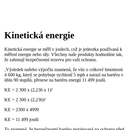
Kinetická energie
Kinetická energie se měří v joulech, což je jednotka používaná k
měření energie nebo síly. Všechny naše produkty hodnotíme tak,
že zahrnují bezpečnostní rezervu pro vaši ochranu.
‚Výsledek našeho výpočtu znamená, že vůz o celkové hmotnosti
4 600 kg, který se pohybuje rychlostí 5 mph a narazí na bariéru v
úhlu 90 stupňů, přenese na bariéru energii 11 499 joulů.​
KE = 2 300 x (2,236 x 1)²
KE = 2 300 x (2,236)²
KE = 2300 x 4999
KE = 11 499 joulů
To znamená, že bezpečnostní bariéra instalovaná na ochranu před