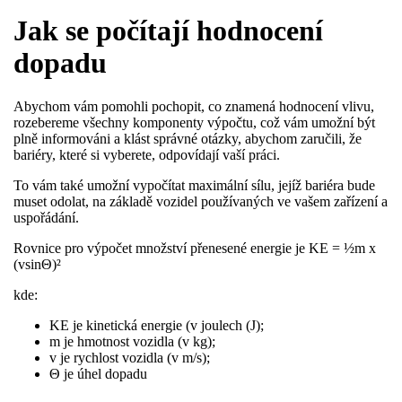
Jak se počítají hodnocení
dopadu
Abychom vám pomohli pochopit, co znamená hodnocení vlivu,
rozebereme všechny komponenty výpočtu, což vám umožní být
plně informováni a klást správné otázky, abychom zaručili, že
bariéry, které si vyberete, odpovídají vaší práci.
To vám také umožní vypočítat maximální sílu, jejíž bariéra bude
muset odolat, na základě vozidel používaných ve vašem zařízení a
uspořádání.
Rovnice pro výpočet množství přenesené energie je KE = ½m x
(vsinΘ)²
kde:
KE je kinetická energie (v joulech (J);
m je hmotnost vozidla (v kg);
v je rychlost vozidla (v m/s);
Θ je úhel dopadu