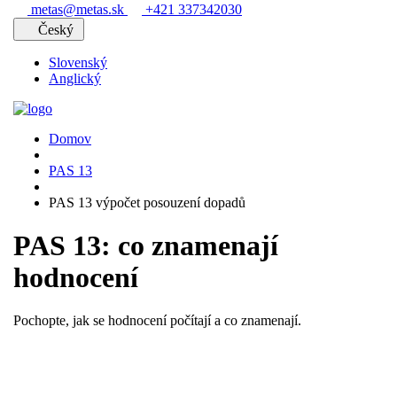
metas@metas.sk
+421 337342030
Český
Slovenský
Anglický
Domov
PAS 13
PAS 13 výpočet posouzení dopadů
PAS 13: co znamenají
hodnocení
Pochopte, jak se hodnocení počítají a co znamenají.