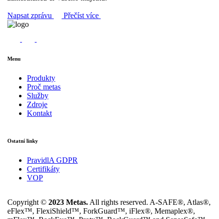
Napsat zprávu
Přečíst více
Menu
Produkty
Proč metas
Služby
Zdroje
Kontakt
Ostatní linky
PravidlA GDPR
Certifikáty
VOP
Copyright ©
2023 Metas.
All rights reserved. A-SAFE®, Atlas®,
eFlex™, FlexiShield™, ForkGuard™, iFlex®, Memaplex®,