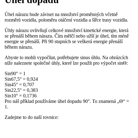
Úhel nárazu bude záviset na množství proměnných včetně
rozměrů vozidla, poloměru otáčení vozidla a šířce trasy vozidla.
Úhly nárazu ovlivňují celkové množství kinetické energie, která
se přenáší během nárazu. Čím mělčí nebo užší je úhel, tím méně
energie se přenáší. Při 90 stupních se veškerá energie přenáší
během nárazu.
Abyste to mohli vypočítat, potřebujete sinus úhlu. Na obrázcích
níže naleznete společné úhly, které lze použít pro výpočet sinΘ:
Sin90° = 1
Sin67,5° = 0,924
Sin45° = 0,707
Sin22,5° = 0,383
Sin10° = 0,1736
​Pro náš příklad používáme úhel dopadu 90°. To znamená „Θ“ =
1.
Zadejme to do naší rovnice: