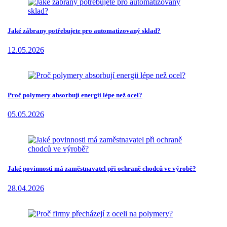
Jaké zábrany potřebujete pro automatizovaný sklad?
12.05.2026
Proč polymery absorbují energii lépe než ocel?
05.05.2026
Jaké povinnosti má zaměstnavatel při ochraně chodců ve výrobě?
28.04.2026