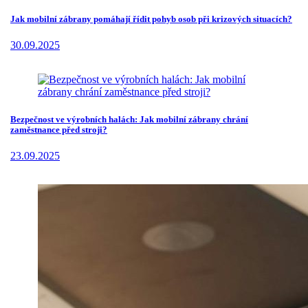
Jak mobilní zábrany pomáhají řídit pohyb osob při krizových situacích?
30.09.2025
Bezpečnost ve výrobních halách: Jak mobilní zábrany chrání
zaměstnance před stroji?
23.09.2025