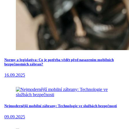
Normy a legislativa: Co je potřeba vědět před nasazením mobilních
bezpečnostních zábran?
16.09.2025
Nejmodernější mobilní zábrany: Technologie ve službách bezpečnosti
09.09.2025