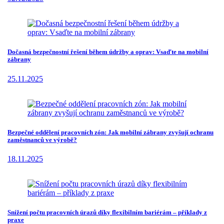
Dočasná bezpečnostní řešení během údržby a oprav: Vsaďte na mobilní
zábrany
25.11.2025
Bezpečné oddělení pracovních zón: Jak mobilní zábrany zvyšují ochranu
zaměstnanců ve výrobě?
18.11.2025
Snížení počtu pracovních úrazů díky flexibilním bariérám – příklady z
praxe