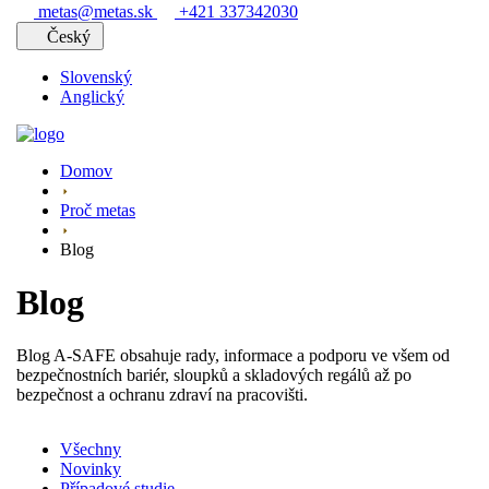
metas@metas.sk
+421 337342030
Český
Slovenský
Anglický
Domov
Proč metas
Blog
Blog
Blog A-SAFE obsahuje rady, informace a podporu ve všem od
bezpečnostních bariér, sloupků a skladových regálů až po
bezpečnost a ochranu zdraví na pracovišti.
Všechny
Novinky
Případové studie