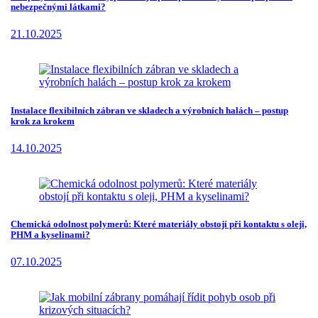
nebezpečnými látkami?
21.10.2025
Instalace flexibilních zábran ve skladech a výrobních halách – postup
krok za krokem
14.10.2025
Chemická odolnost polymerů: Které materiály obstojí při kontaktu s oleji,
PHM a kyselinami?
07.10.2025