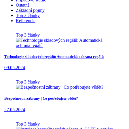
Ostatní
Základní pojmy
Top 3 články
Referencie
Top 3 články
Technologie skladových regálů: Automatická ochrana regálů
09.05.2024
Top 3 články
Bezpečnostní zábrany | Co potřebujete vědět?
27.05.2024
Top 3 články